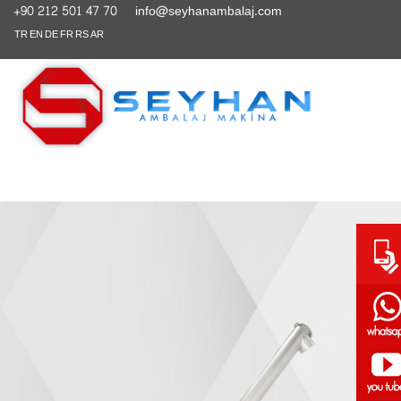
+90 212 501 47 70
info@seyhanambalaj.com
TR
EN
DE
FR
RS
AR