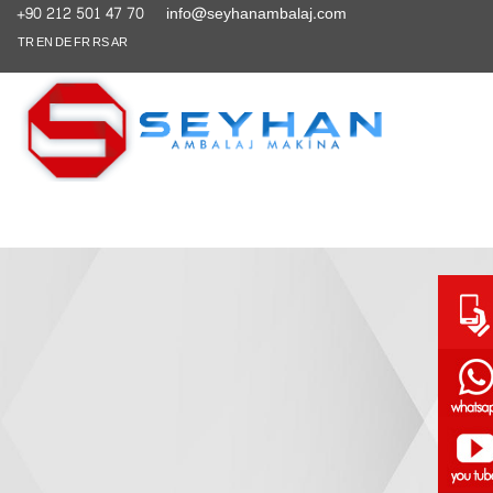
+90 212 501 47 70
info@seyhanambalaj.com
TR
EN
DE
FR
RS
AR