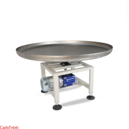
Çarkıfelek